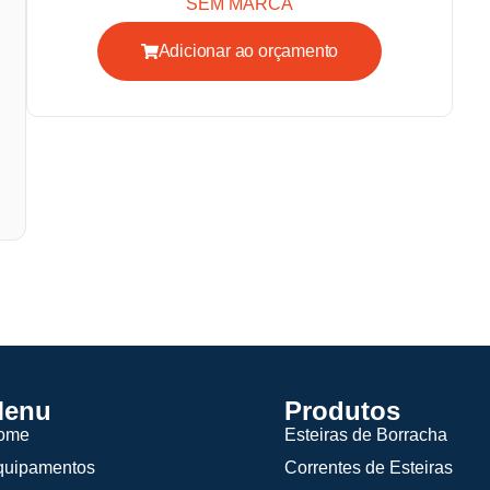
SEM MARCA
Adicionar ao orçamento
enu
Produtos
ome
Esteiras de Borracha
quipamentos
Correntes de Esteiras