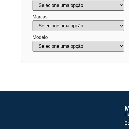
Marcas
Modelo
M
H
E