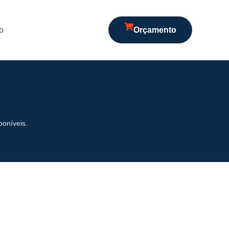
o
Orçamento
poníveis.