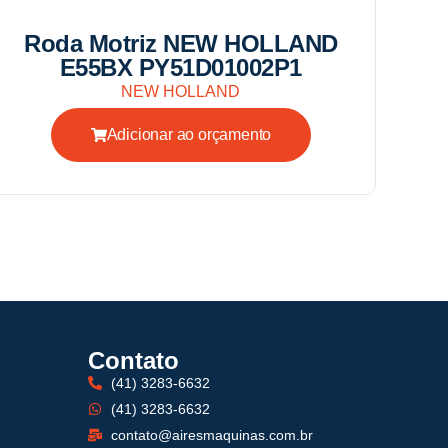
Roda Motriz NEW HOLLAND
E55BX PY51D01002P1
NEW HOLLAND
Adicionar ao orçamento
Contato
(41) 3283-6632
(41) 3283-6632
contato@airesmaquinas.com.br