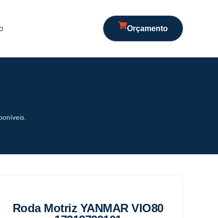
o
Orçamento
poníveis.
Roda Motriz YANMAR VIO80