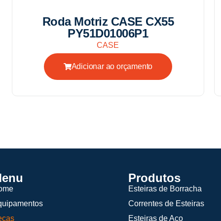
Roda Motriz CASE CX55
PY51D01006P1
CASE
Adicionar ao orçamento
enu
Produtos
ome
Esteiras de Borracha
quipamentos
Correntes de Esteiras
eças
Esteiras de Aço