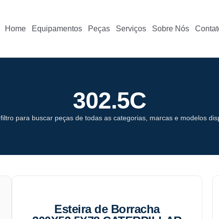
Home
Equipamentos
Peças
Serviços
Sobre Nós
Contat
302.5C
o filtro para buscar peças de todas as categorias, marcas e modelos dis
Esteira de Borracha