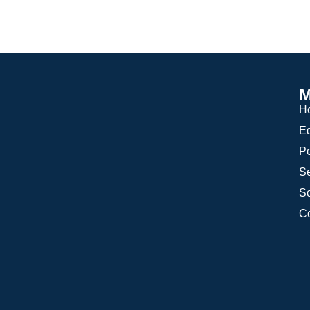
M
H
E
P
Se
S
Co