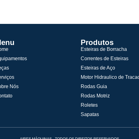
enu
Produtos
ome
Esteiras de Borracha
quipamentos
Correntes de Esteiras
eças
Esteiras de Aço
rviços
Motor Hidraulico de Traca
obre Nós
Rodas Guia
ntato
Rodas Motriz
Roletes
Sapatas