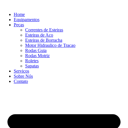
Ir
para
Home
o
Equipamentos
conteúdo
Peças
Correntes de Esteiras
Esteiras de Aço
Esteiras de Borracha
Motor Hidraulico de Tracao
Rodas Guia
Rodas Motriz
Roletes
Sapatas
Serviços
Sobre Nós
Contato