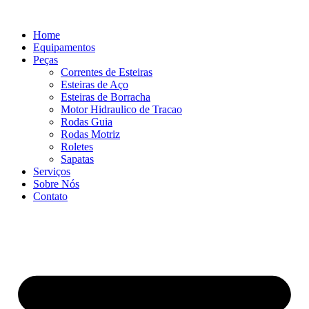
Ir
para
Home
o
Equipamentos
conteúdo
Peças
Correntes de Esteiras
Esteiras de Aço
Esteiras de Borracha
Motor Hidraulico de Tracao
Rodas Guia
Rodas Motriz
Roletes
Sapatas
Serviços
Sobre Nós
Contato