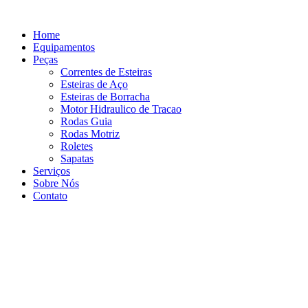
Ir
para
Home
o
Equipamentos
conteúdo
Peças
Correntes de Esteiras
Esteiras de Aço
Esteiras de Borracha
Motor Hidraulico de Tracao
Rodas Guia
Rodas Motriz
Roletes
Sapatas
Serviços
Sobre Nós
Contato