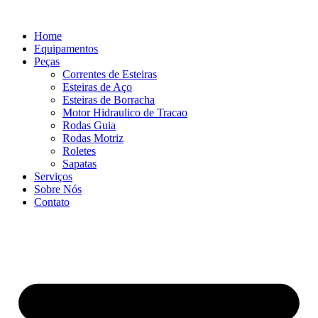
Ir
para
Home
o
Equipamentos
conteúdo
Peças
Correntes de Esteiras
Esteiras de Aço
Esteiras de Borracha
Motor Hidraulico de Tracao
Rodas Guia
Rodas Motriz
Roletes
Sapatas
Serviços
Sobre Nós
Contato