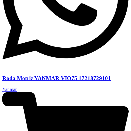
Roda Motriz YANMAR VIO75 17218729101
Yanmar