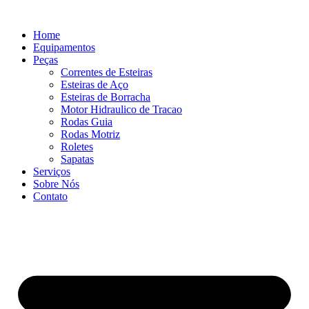
Ir
para
Home
o
Equipamentos
conteúdo
Peças
Correntes de Esteiras
Esteiras de Aço
Esteiras de Borracha
Motor Hidraulico de Tracao
Rodas Guia
Rodas Motriz
Roletes
Sapatas
Serviços
Sobre Nós
Contato