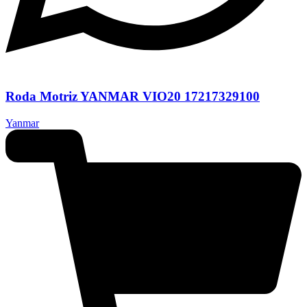
Roda Motriz YANMAR VIO20 17217329100
Yanmar