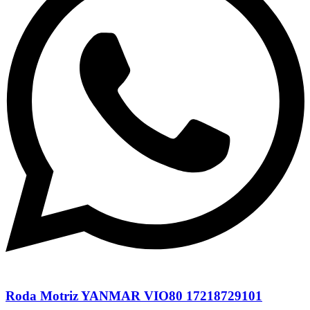
Roda Motriz YANMAR VIO80 17218729101