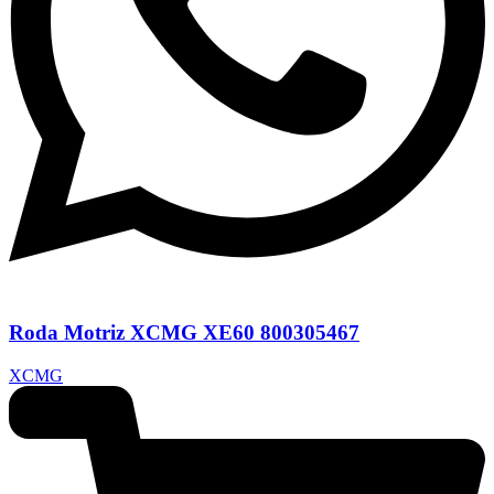
Roda Motriz XCMG XE60 800305467
XCMG