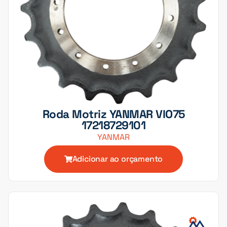
Roda Motriz YANMAR VIO75
17218729101
YANMAR
Adicionar ao orçamento