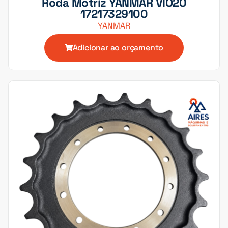
Roda Motriz YANMAR VIO20
17217329100
YANMAR
Adicionar ao orçamento