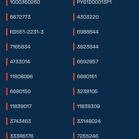
1000360260
PY61D00013P1
6672773
4303220
RD551-2231-3
6988844
7165834
3823844
4733014
6692957
11808096
6680161
6680150
3238105
11839017
11839309
3743463
33148024
333R6176
7255246