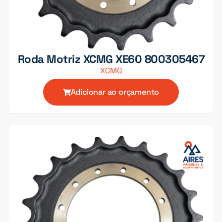
Roda Motriz XCMG XE60 800305467
XCMG
Adicionar ao orçamento