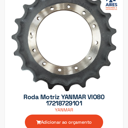
Roda Motriz YANMAR VIO80
17218729101
YANMAR
Adicionar ao orçamento