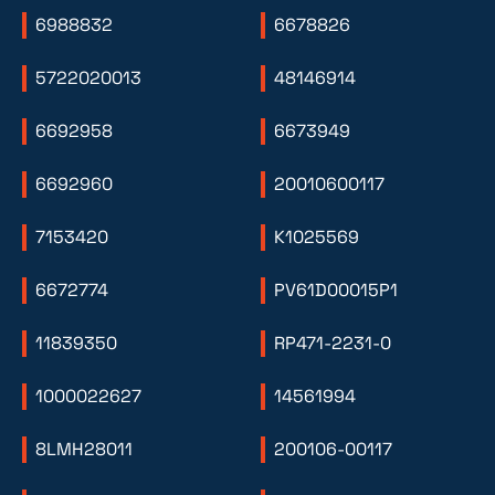
6988832
6678826
5722020013
48146914
6692958
6673949
6692960
20010600117
7153420
K1025569
6672774
PV61D00015P1
11839350
RP471-2231-0
1000022627
14561994
8LMH28011
200106-00117