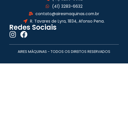
(41) 3283-6632
contato@airesmaquinas.com.br
R. Tavares de Lyra, 1834, Afonso Pena.
Redes Sociais
AIRES MÁQUINAS - TODOS OS DIREITOS RESERVADOS