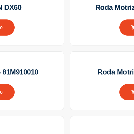
N DX60
Roda Motr
to
5 81M910010
Roda Motr
to