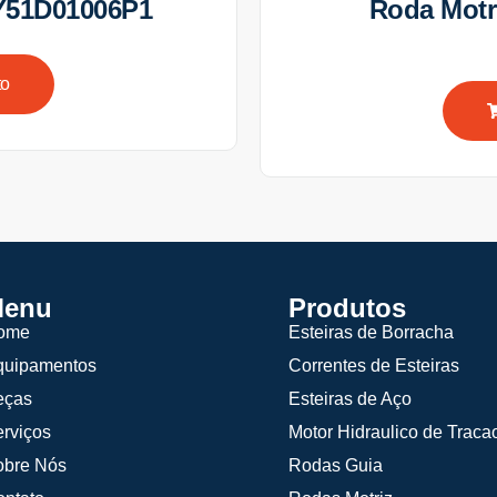
Y51D01006P1
Roda Mot
to
enu
Produtos
ome
Esteiras de Borracha
quipamentos
Correntes de Esteiras
eças
Esteiras de Aço
rviços
Motor Hidraulico de Traca
obre Nós
Rodas Guia