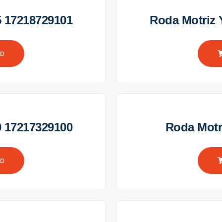
 17218729101
Roda Motriz
to
 17217329100
Roda Motr
to