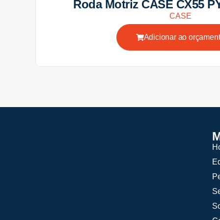
Roda Motriz CASE CX55 P
CASE
Adicionar ao orçamen
M
H
E
P
Se
S