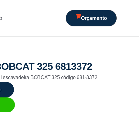
o
Orçamento
BOBCAT 325 6813372
ni escavadeira BOBCAT 325 código 681-3372
o