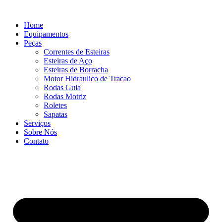
Ir
para
Home
o
Equipamentos
conteúdo
Peças
Correntes de Esteiras
Esteiras de Aço
Esteiras de Borracha
Motor Hidraulico de Tracao
Rodas Guia
Rodas Motriz
Roletes
Sapatas
Serviços
Sobre Nós
Contato