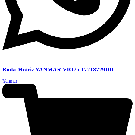
Roda Motriz YANMAR VIO75 17218729101
Yanmar