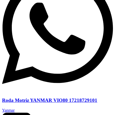
Roda Motriz YANMAR VIO80 17218729101
Yanmar