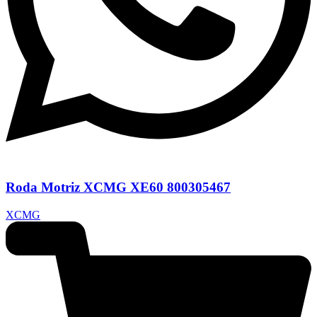
Roda Motriz XCMG XE60 800305467
XCMG