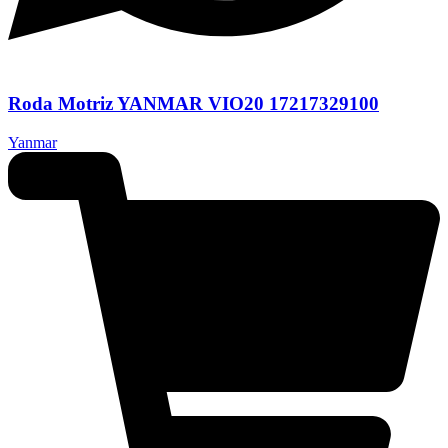
Roda Motriz YANMAR VIO20 17217329100
Yanmar