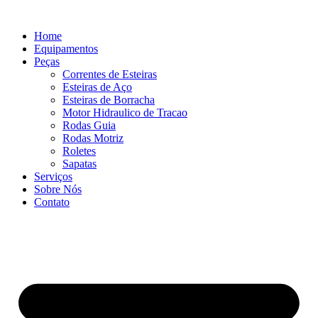
Ir
para
Home
o
Equipamentos
conteúdo
Peças
Correntes de Esteiras
Esteiras de Aço
Esteiras de Borracha
Motor Hidraulico de Tracao
Rodas Guia
Rodas Motriz
Roletes
Sapatas
Serviços
Sobre Nós
Contato