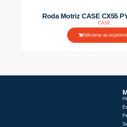
Roda Motriz CASE CX55 P
CASE
Adicionar ao orçamen
M
H
E
P
Se