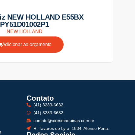
riz NEW HOLLAND E55BX
PY51D01002P1
NEW HOLLAND
Adicionar ao orçamento
Contato
(41) 3283-6632
(41) 3283-6632
contato@airesmaquinas.com.br
R. Tavares de Lyra, 1834, Afonso Pena.
o
Redes Sociais