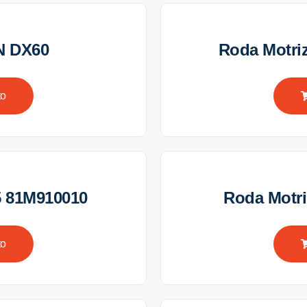
N DX60
Roda Motr
to
5 81M910010
Roda Motr
to