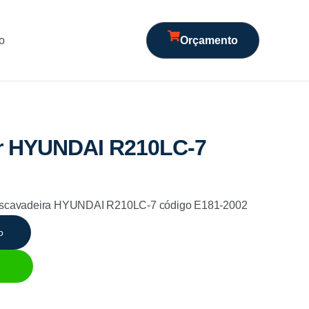
o
Orçamento
ior HYUNDAI R210LC-7
m escavadeira HYUNDAI R210LC-7 código E181-2002
o