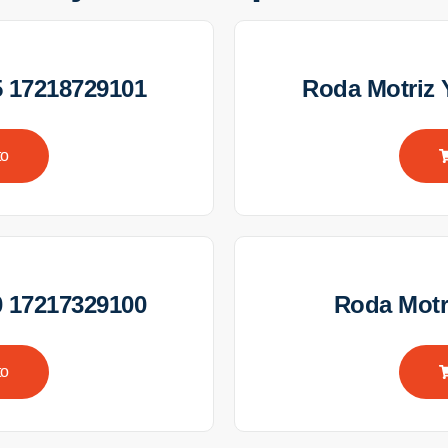
 17218729101
Roda Motriz
to
 17217329100
Roda Motr
to