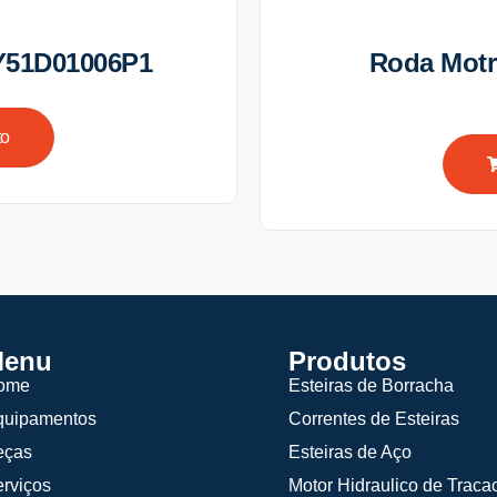
Y51D01006P1
Roda Mot
to
enu
Produtos
ome
Esteiras de Borracha
quipamentos
Correntes de Esteiras
eças
Esteiras de Aço
rviços
Motor Hidraulico de Traca