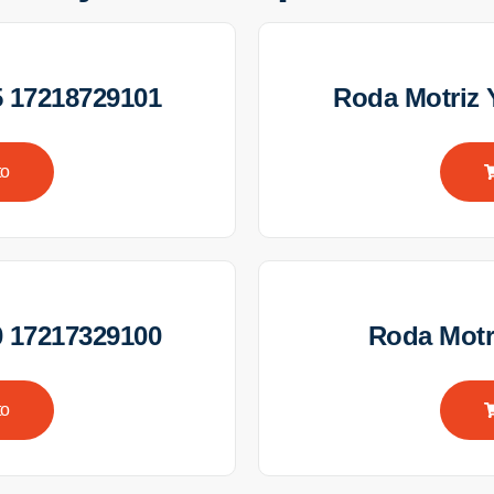
 17218729101
Roda Motriz
to
 17217329100
Roda Motr
to