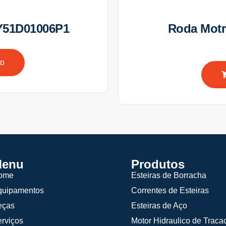
Y51D01006P1
Roda Mot
to
enu
Produtos
ome
Esteiras de Borracha
quipamentos
Correntes de Esteiras
eças
Esteiras de Aço
rviços
Motor Hidraulico de Traca