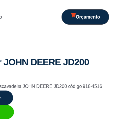
o
Orçamento
ior JOHN DEERE JD200
m escavadeira JOHN DEERE JD200 código 918-4516
o