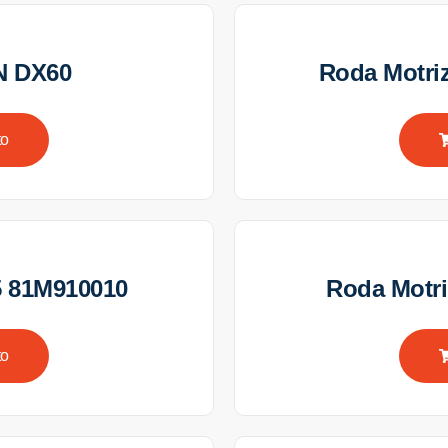
N DX60
Roda Motr
to
5 81M910010
Roda Motr
to