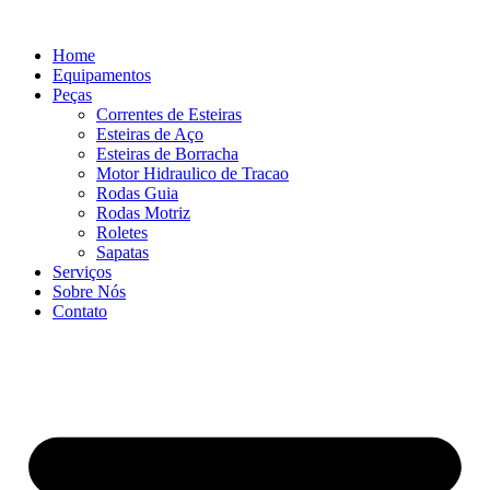
Ir
para
Home
o
Equipamentos
conteúdo
Peças
Correntes de Esteiras
Esteiras de Aço
Esteiras de Borracha
Motor Hidraulico de Tracao
Rodas Guia
Rodas Motriz
Roletes
Sapatas
Serviços
Sobre Nós
Contato