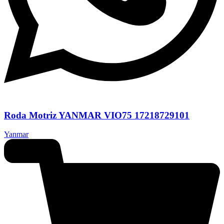
Roda Motriz YANMAR VIO75 17218729101
Yanmar