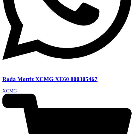
Roda Motriz XCMG XE60 800305467
XCMG