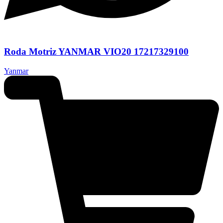
Roda Motriz YANMAR VIO20 17217329100
Yanmar