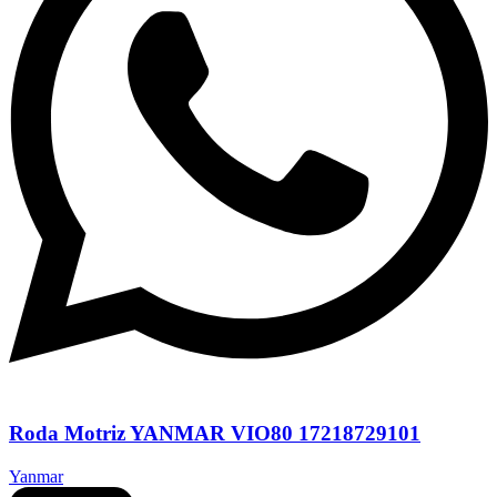
Roda Motriz YANMAR VIO80 17218729101
Yanmar