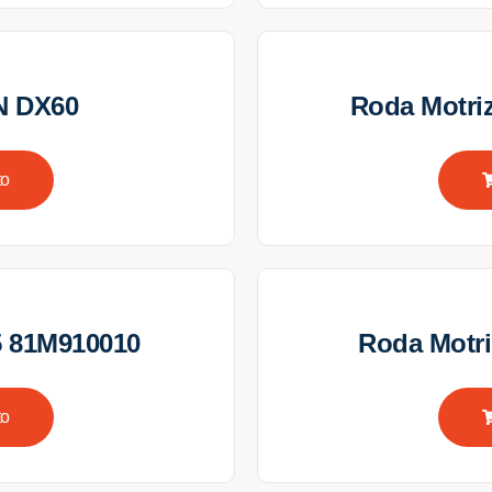
N DX60
Roda Motr
to
5 81M910010
Roda Motr
to