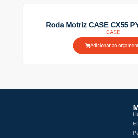
Roda Motriz CASE CX55 P
CASE
Adicionar ao orçamen
M
H
E
P