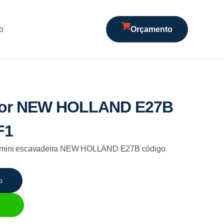
o
Orçamento
rior NEW HOLLAND E27B
F1
em mini escavadeira NEW HOLLAND E27B código
o