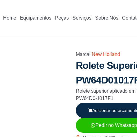
Home
Equipamentos
Peças
Serviços
Sobre Nós
Contat
Marca:
New Holland
Rolete Supe
PW64D01017
Rolete superior aplicado 
PW64D0-1017F1
Adicionar ao orçament
Pedir no Whatsapp