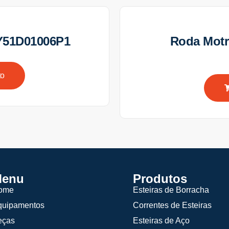
Y51D01006P1
Roda Mot
to
enu
Produtos
ome
Esteiras de Borracha
quipamentos
Correntes de Esteiras
eças
Esteiras de Aço