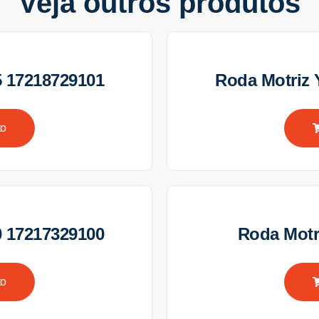
Veja outros produtos
 17218729101
Roda Motriz
to
 17217329100
Roda Motr
to