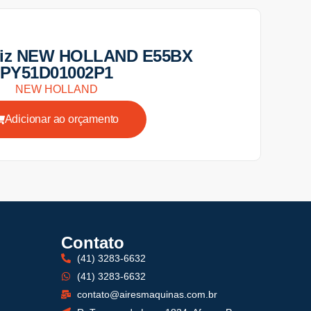
riz NEW HOLLAND E55BX
PY51D01002P1
NEW HOLLAND
Adicionar ao orçamento
Contato
(41) 3283-6632
(41) 3283-6632
contato@airesmaquinas.com.br