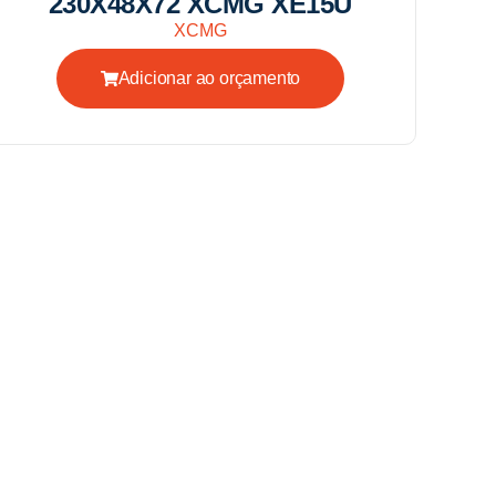
230X48X72 XCMG XE15U
XCMG
Adicionar ao orçamento