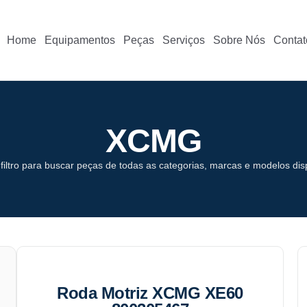
Home
Equipamentos
Peças
Serviços
Sobre Nós
Contat
XCMG
o filtro para buscar peças de todas as categorias, marcas e modelos dis
Roda Motriz XCMG XE60