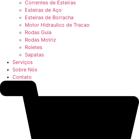
Correntes de Esteiras
Esteiras de Aço
Esteiras de Borracha
Motor Hidraulico de Tracao
Rodas Guia
Rodas Motriz
Roletes
Sapatas
Serviços
Sobre Nós
Contato