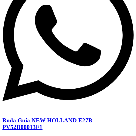
Roda Guia NEW HOLLAND E27B
PV52D00013F1