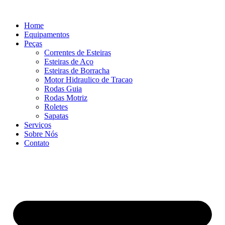
Ir
para
Home
o
Equipamentos
conteúdo
Peças
Correntes de Esteiras
Esteiras de Aço
Esteiras de Borracha
Motor Hidraulico de Tracao
Rodas Guia
Rodas Motriz
Roletes
Sapatas
Serviços
Sobre Nós
Contato