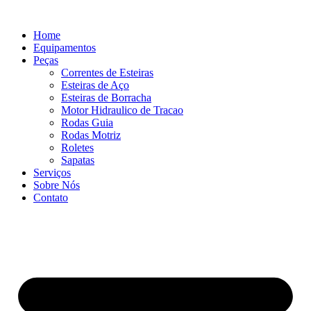
Ir
para
Home
o
Equipamentos
conteúdo
Peças
Correntes de Esteiras
Esteiras de Aço
Esteiras de Borracha
Motor Hidraulico de Tracao
Rodas Guia
Rodas Motriz
Roletes
Sapatas
Serviços
Sobre Nós
Contato